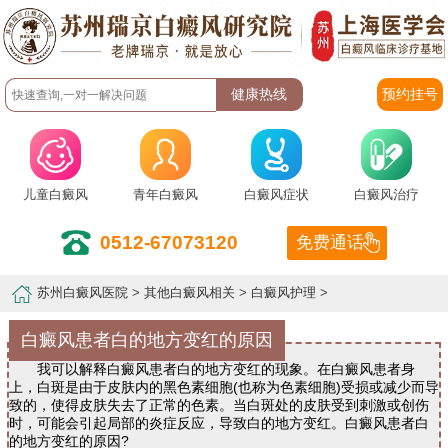
预约挂号
儿童白癜风
青年白癜风
白癜风症状
白癜风治疗
0512-67073120
免费通话
苏州白癜风医院
>
其他白癜风相关
>
白癜风护理
>
白癜风患者白的地方变红的原因
我可以解释白癜风患者白的地方变红的现象。在白癜风患者身
上，白斑是由于皮肤内的黑色素细胞(也称为色素细胞)受损或减少而导
致的，使得皮肤失去了正常的色素。当白斑处的皮肤受到刺激或创伤
时，可能会引起局部的炎症反应，导致白的地方变红。白癜风患者白
的地方变红的原因?