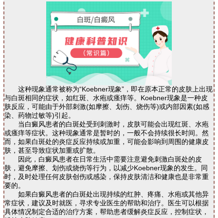
这种现象通常被称为“Koebner现象”，即在原本正常的皮肤上出现
与白斑相同的症状，如红斑、水疱或瘙痒等。Koebner现象是一种皮
肤反应，可能由于外部刺激(如摩擦、划伤、烧伤等)或内部因素(如感
染、药物过敏等)引起。
当白癜风患者的白斑处受到刺激时，皮肤可能会出现红斑、水疱
或瘙痒等症状。这种现象通常是暂时的，一般不会持续很长时间。然
而，如果白斑处的炎症反应持续或加重，可能会影响到周围的健康皮
肤，甚至导致症状加重或扩散。
因此，白癜风患者在日常生活中需要注意避免刺激白斑处的皮
肤，避免摩擦、划伤或烧伤等行为，以减少Koebner现象的发生。同
时，及时处理任何皮肤创伤或感染，保持皮肤清洁和健康也是非常重
要的。
如果白癜风患者的白斑处出现持续的红肿、疼痛、水疱或其他异
常症状，建议及时就医，寻求专业医生的帮助和治疗。医生可以根据
具体情况制定合适的治疗方案，帮助患者缓解炎症反应，控制症状，