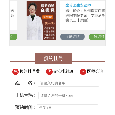
坐诊医生安亚卿
任医
医生简介：
苏州瑞京白癜风
医师
医院本院专家，专业从事白
癜风...【详细】
号
了解详情
预约挂号
预约挂号
免
预约挂号费
优
先安排就诊
享
医师会诊
姓
名：
手机号码：
预约时间：