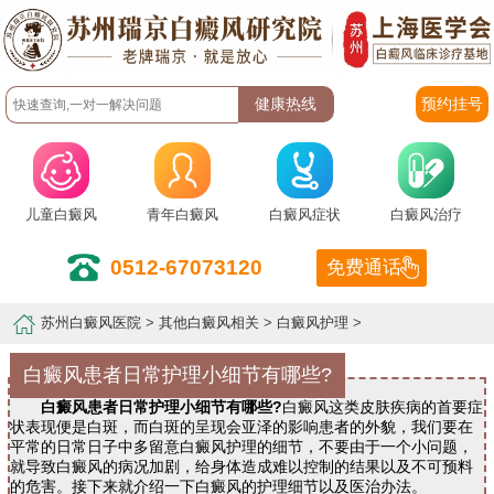
预约挂号
儿童白癜风
青年白癜风
白癜风症状
白癜风治疗
0512-67073120
免费通话
苏州白癜风医院
>
其他白癜风相关
>
白癜风护理
>
白癜风患者日常护理小细节有哪些?
白癜风患者日常护理小细节有哪些?
白癜风这类皮肤疾病的首要症
状表现便是白斑，而白斑的呈现会亚泽的影响患者的外貌，我们要在
平常的日常日子中多留意白癜风护理的细节，不要由于一个小问题，
就导致白癜风的病况加剧，给身体造成难以控制的结果以及不可预料
的危害。接下来就介绍一下白癜风的护理细节以及医治办法。