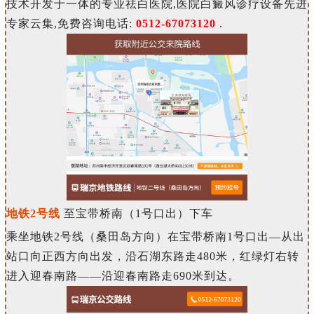
技术开发于一体的专业祛白医院,医院白癜风诊疗设备先进
专家云集,免费咨询电话:
0512-67073120
.
地铁2号线
至宝带桥南（1号口出）下车
乘坐地铁2号线（桑田岛方向）在宝带桥南1号口出—从出
站口向正西方向出发，沿石湖东路走480米，红绿灯右转
进入迎春南路——沿迎春南路走690米到达。