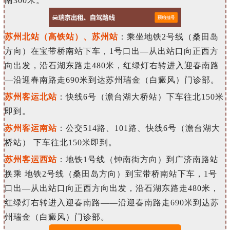
南300米。
苏州北站（高铁站）、苏州站
：乘坐地铁2号线（桑田岛
方向）在宝带桥南站下车，1号口出—
从
出
站口向正西方
向出发，沿石湖东路走480米，红绿灯右转
进入
迎春南路
—沿迎春南路走690米到达苏州瑞金（白癜风）门诊部。
苏州客运北站
：快线6号（澹台湖大桥站）下车往北150米
即到。
苏州客运南站
：公交514路、101路、快线6号（澹台湖大
桥站） 下车往北150米即到。
苏州客运西站
：地铁1号线（钟南街方向）到广济南路站
换乘 地铁2号线（桑田岛方向）到宝带桥南站下车，1号
口出—从出站口向正西方向出发，沿石湖东路走480米，
红绿灯右转进入迎春南路——沿迎春南路走690米到达苏
州瑞金（白癜风）门诊部。