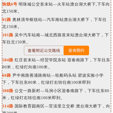
快
线6
号
明珠城公交首末站—火车站澹台湖大桥下,下车向
北150米。
92路
奥林清华枢纽站—汽车南站澹台湖大桥下，下车往
北150米。
101路
吴中汽车站南—城北西路首末站澹台湖大桥下，下
车往北150米。
504路
红庄首末站—经贸学院东站 迎春南路下，下车往东
80米，红绿灯向南100米。
6
6路
尹中南路善浦路南站—轮船码头站 碧波实验小学
下，下车往东80米，红绿灯右转往南100米即到
308路
公交一路新村—马涧小区迎春南路下，下车往东80
米，红绿灯右转往南100米即到。
514路
国际教育园南区—官渎里立交桥 澹台湖大桥下，向