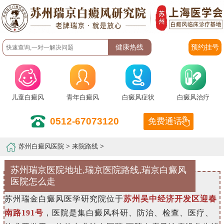
预约挂号
儿童白癜风
青年白癜风
白癜风症状
白癜风治疗
0512-67073120
免费通话
苏州白癜风医院
>
来院路线
>
苏州瑞京医院地址,瑞京医院路线,瑞京白癜风
医院怎么走
苏州瑞金白癜风医学研究院位于
苏州吴中经济开发区迎春
南路191号
，医院是集白癜风科研、防治、检查、医疗、