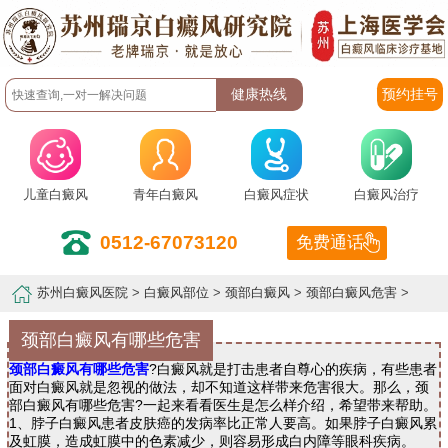
预约挂号
儿童白癜风
青年白癜风
白癜风症状
白癜风治疗
0512-67073120
免费通话
苏州白癜风医院
>
白癜风部位
>
颈部白癜风
>
颈部白癜风危害
>
颈部白癜风有哪些危害
颈部白癜风有哪些危害
?白癜风就是打击患者自尊心的疾病，有些患者
面对白癜风就是忽视的做法，却不知道这样带来危害很大。那么，颈
部白癜风有哪些危害?一起来看看医生是怎么样介绍，希望带来帮助。
1、脖子白癜风患者皮肤癌的发病率比正常人要高。如果脖子白癜风累
及虹膜，造成虹膜中的色素减少，则容易形成白内障等眼科疾病。