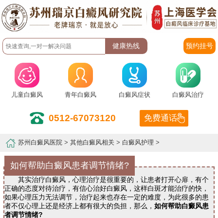
预约挂号
儿童白癜风
青年白癜风
白癜风症状
白癜风治疗
0512-67073120
免费通话
苏州白癜风医院
>
其他白癜风相关
>
白癜风护理
>
如何帮助白癜风患者调节情绪?
其实治疗白癜风，心理治疗是很重要的，让患者打开心扉，有个
正确的态度对待治疗，有信心治好白癜风，这样白斑才能治疗的快，
如果心理压力无法调节，治疗起来也存在一定的难度，为此很多的患
者不仅心理上还是经济上都有很大的负担，那么，
如何帮助白癜风患
者调节情绪?