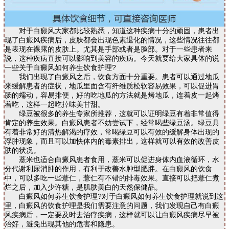
对于白癜风大家都比较熟悉，知道这种疾病十分的顽固，患者出
现了白癜风疾病后，皮肤都会出现色素退化的情况，这些情况往往都
是表现在裸露的皮肤上。尤其是手部或者是脸部。对于一些患者来
说，这种疾病直接可以影响到美容的疾病。今天就要给大家具体的说
一些关于白癜风如何养生饮食护理?
我们出现了白癜风之后，饮食方面十分重要。患者可以通过地瓜
来缓解患者的症状，地瓜里面含有纤维质松软容易效果，可以促进胃
肠的蠕动，容易排便，好的吃地瓜的方法就是烤地瓜，连着皮一起烤
着吃，这样一起吃掉味美甘甜。
绿豆被很多的养生专家所推荐，这就可以证明绿豆有着非常值得
肯定的养生效果。白癜风患者不妨尝试下，经常喝些绿豆汤。绿豆具
有着非常好的清热解渴的疗效，常喝绿豆可以有效的缓解身体出现的
浮肿现象，而且可以加快体内的毒素排出，这样就可以有效的改善皮
肤的状况。
薏米也适合白癜风患者食用，薏米可以促进身体内血液循环，水
分代谢利尿消肿的作用，有利于改善水肿型肥胖。在白癜风的饮食
中，可以多吃一些薏仁，薏仁有不错的排毒效果。直接可以把薏仁煮
烂之后，加入少许糖，是肌肤美白的天然保健品。
白癜风如何养生饮食护理?对于白癜风如何养生饮食护理就说到这
里，白癜风的饮食护理是我们需要注意的问题，我们发现自己有白癜
风疾病后，一定要及时去治疗疾病，这样就可以让白癜风疾病尽早被
治好，避免出现其他的危害和隐患。