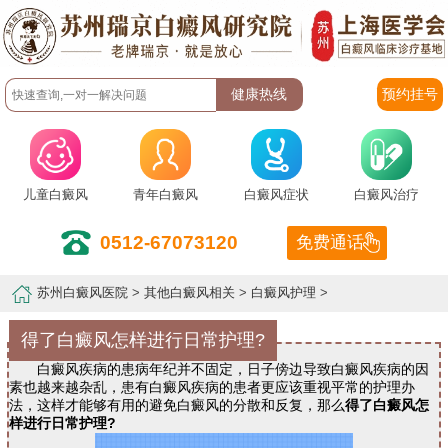
预约挂号
儿童白癜风
青年白癜风
白癜风症状
白癜风治疗
0512-67073120
免费通话
苏州白癜风医院
>
其他白癜风相关
>
白癜风护理
>
得了白癜风怎样进行日常护理?
白癜风疾病的患病年纪并不固定，日子傍边导致白癜风疾病的因
素也越来越杂乱，患有白癜风疾病的患者更应该重视平常的护理办
法，这样才能够有用的避免白癜风的分散和反复，那么
得了白癜风怎
样进行日常护理?