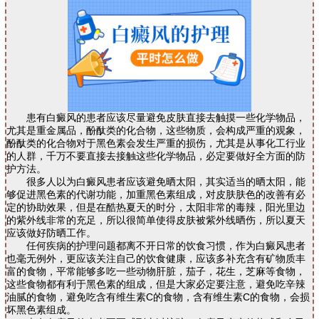
患有白癜风的患者应该尽量避免皮肤直接去触摸一些化学物品，
尤其是重金属品，酚酞类的化合物，这些物质，会构成严重的观象，
酚酞类的化合物对于黑色素会发生严重的损伤，尤其是从事化工行业
的人群，千万不要直接去接触这些化学物品，必定要做好全方面的防
护方法。
很多人以为白癜风患者应该避免晒太阳，其实适当的晒太阳，能
够促进黑色素的代谢功能，加重黑色素组成，对皮肤肤色的改善有必
定的协助效果，但是在酷热夏天的时分，太阳非常的毒辣，阳光里边
的紫外线非常的充足，所以很简单使得皮肤被紫外线晒伤，所以夏天
应该做好防晒工作。
任何疾病的护理问题都离不开日常的饮食习惯，作为白癜风患者
也毫无例外，更应该关注自己的饮食健康，应该多补充含有矿物质丰
富的食物，平常能够多吃一些动物肝脏，茄子，花生，芝麻等食物，
这些食物都有利于黑色素的组成，但是大家必定要注意，避免吃辛辣
油腻的食物，避免吃含有维生素C的食物，含有维生素C的食物，会损
坏黑色素组成。