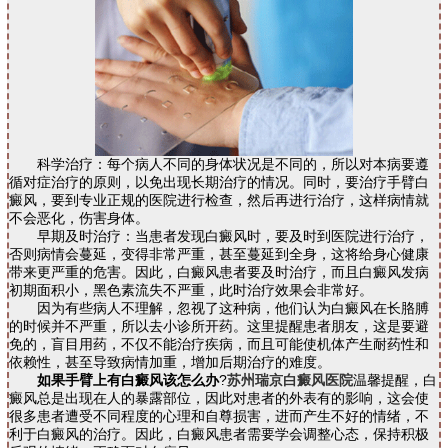
科学治疗：每个病人不同的身体状况是不同的，所以对本病要遵
循对症治疗的原则，以免出现长期治疗的情况。同时，要治疗手臂白
癜风，要到专业正规的医院进行检查，然后再进行治疗，这样病情就
不会恶化，伤害身体。
早期及时治疗：当患者发现白癜风时，要及时到医院进行治疗，
否则病情会蔓延，变得非常严重，甚至蔓延到全身，这将给身心健康
带来更严重的危害。因此，白癜风患者要及时治疗，而且白癜风发病
初期面积小，黑色素流失不严重，此时治疗效果会非常好。
因为有些病人不理解，忽视了这种病，他们认为白癜风在长胳膊
的时候并不严重，所以去小诊所开药。这里提醒患者朋友，这是要避
免的，盲目用药，不仅不能治疗疾病，而且可能使机体产生耐药性和
依赖性，甚至导致病情加重，增加后期治疗的难度。
如果手臂上有白癜风该怎么办
?
苏州瑞京白癜风医院
温馨提醒，白
癜风总是出现在人的暴露部位，因此对患者的外表有的影响，这会使
很多患者遭受不同程度的心理和自尊损害，进而产生不好的情绪，不
利于白癜风的治疗。因此，白癜风患者需要学会调整心态，保持积极