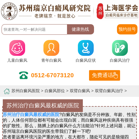
预约挂号
儿童白癜风
青年白癜风
白癜风症状
白癜风治疗
0512-67073120
免费通话
苏州白癜风医院
>
白癜风部位
>
双臂白癜风
>
双臂白癜风治疗
>
苏州治疗白癜风最权威的医院
苏州治疗白癜风最权威的医院
?白癜风的发病是不分种族、年龄、性别
的，人体任何部位都有可能会出现白斑，而白癜风这种疾病具有很强
的扩散性。那么，胳膊上的白癜风什么方法能治?针对上述问题，就让
苏州瑞京白癜风医院的医生带我们了解一下吧!
患者要远离环境污染严重的地方，在大都市，随处可见的是狼烟四