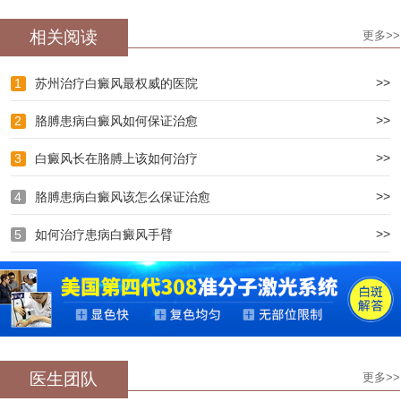
相关阅读
更多>>
>>
1
苏州治疗白癜风最权威的医院
>>
2
胳膊患病白癜风如何保证治愈
>>
3
白癜风长在胳膊上该如何治疗
>>
4
胳膊患病白癜风该怎么保证治愈
>>
5
如何治疗患病白癜风手臂
医生团队
更多>>