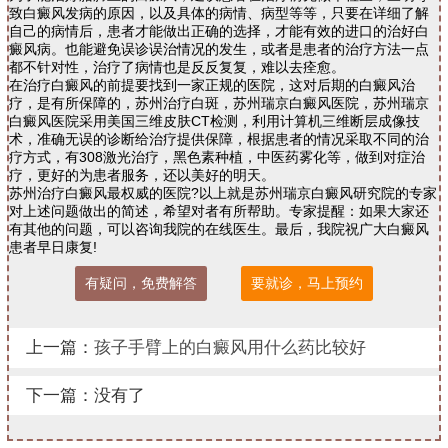
致白癜风发病的原因，以及具体的病情、病型等等，只要在详细了解
自己的病情后，患者才能做出正确的选择，才能有效的进口的治好白
癜风病。也能避免误诊误治情况的发生，或者是患者的治疗方法一点
都不针对性，治疗了病情也是反反复复，难以去痊愈。
在治疗白癜风的前提要找到一家正规的医院，这对后期的白癜风治
疗，是有所保障的，苏州治疗白斑，苏州瑞京白癜风医院，苏州瑞京
白癜风医院采用美国三维皮肤CT检测，利用计算机三维断层成像技
术，准确无误的诊断给治疗提供保障，根据患者的情况采取不同的治
疗方式，有308激光治疗，黑色素种植，中医药雾化等，做到对症治
疗，更好的为患者服务，还以美好的明天。
苏州治疗白癜风最权威的医院?以上就是苏州瑞京白癜风研究院的专家
对上述问题做出的简述，希望对者有所帮助。专家提醒：如果大家还
有其他的问题，可以咨询我院的在线医生。最后，我院祝广大白癜风
患者早日康复!
有疑问，免费解答
要就诊，马上预约
上一篇：
孩子手臂上的白癜风用什么药比较好
下一篇：没有了