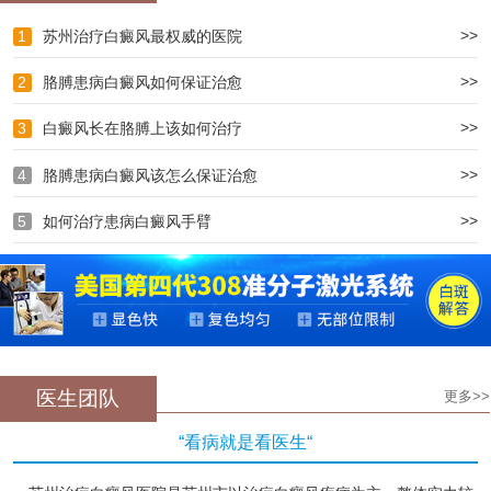
>>
1
苏州治疗白癜风最权威的医院
>>
2
胳膊患病白癜风如何保证治愈
>>
3
白癜风长在胳膊上该如何治疗
>>
4
胳膊患病白癜风该怎么保证治愈
>>
5
如何治疗患病白癜风手臂
医生团队
更多>>
“看病就是看医生“