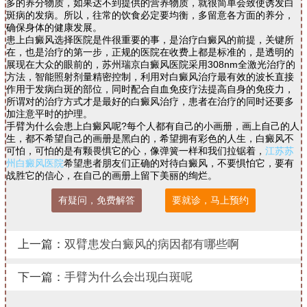
多的养分物质，如果达不到提供的营养物质，就很简单会致使诱发白
斑病的发病。所以，往常的饮食必定要均衡，多留意各方面的养分，
确保身体的健康发展。
患上白癜风选择医院是件很重要的事，是治疗白癜风的前提，关键所
在，也是治疗的第一步，正规的医院在收费上都是标准的，是透明的
展现在大众的眼前的，苏州瑞京白癜风医院采用308nm全激光治疗的
方法，智能照射剂量精密控制，利用对白癜风治疗最有效的波长直接
作用于发病白斑的部位，同时配合自血免疫疗法提高自身的免疫力，
所谓对的治疗方式才是最好的白癜风治疗，患者在治疗的同时还要多
加注意平时的护理。
手臂为什么会患上白癜风呢?每个人都有自己的小画册，画上自己的人
生，都不希望自己的画册是黑白的，希望拥有彩色的人生，白癜风不
可怕，可怕的是有颗畏惧它的心，像弹簧一样和我们拉锯着，
江苏苏
州白癜风医院
希望患者朋友们正确的对待白癜风，不要惧怕它，要有
战胜它的信心，在自己的画册上留下美丽的绚烂。
有疑问，免费解答
要就诊，马上预约
上一篇：
双臂患发白癜风的病因都有哪些啊
下一篇：
手臂为什么会出现白斑呢