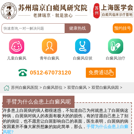
预约挂号
儿童白癜风
青年白癜风
白癜风症状
白癜风治疗
0512-67073120
免费通话
苏州白癜风医院
>
白癜风部位
>
双臂白癜风
>
双臂白癜风病因
>
手臂为什么会患上白癜风呢
许多患上白斑病的病人都很迷惑，不知道自己为何就患上了白斑病这
种病，白斑病对病人的表面有极大的的损伤，有的甘愿自己患上了别
的的病症，也不愿意让白斑影响自己的表面，医生表明，白斑病的病
发因素并不像大家所想象的如此简单，那么，
手臂为什么会患上白癜
风呢?