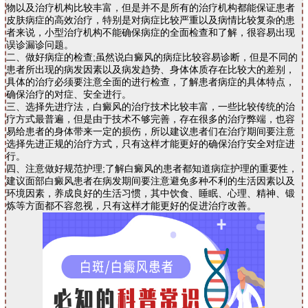
物以及治疗机构比较丰富，但是并不是所有的治疗机构都能保证患者
皮肤病症的高效治疗，特别是对病症比较严重以及病情比较复杂的患
者来说，小型治疗机构不能确保病症的全面检查和了解，很容易出现
误诊漏诊问题。
二、做好病症的检查;虽然说白癜风的病症比较容易诊断，但是不同的
患者所出现的病发因素以及病发趋势、身体体质存在比较大的差别，
具体的治疗必须要注意全面的进行检查，了解患者病症的具体特点，
确保治疗的对症、安全进行。
三、选择先进疗法，白癜风的治疗技术比较丰富，一些比较传统的治
疗方式最普遍，但是由于技术不够完善，存在很多的治疗弊端，也容
易给患者的身体带来一定的损伤，所以建议患者们在治疗期间要注意
选择先进正规的治疗方式，只有这样才能更好的确保治疗安全对症进
行。
四、注意做好规范护理;了解白癜风的患者都知道病症护理的重要性，
建议面部白癜风患者在病发期间要注意避免多种不利的生活因素以及
环境因素，养成良好的生活习惯，其中饮食、睡眠、心理、精神、锻
炼等方面都不容忽视，只有这样才能更好的促进治疗改善。