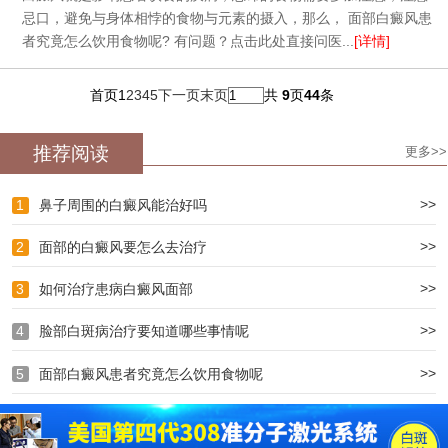
忌口，避免与身体相悖的食物与元素的摄入，那么， 面部白癜风患
者究竟怎么饮用食物呢? 有问题？点击此处直接问医...
[详情]
首页
1
2
3
4
5
下一页
末页
共
9
页
44
条
推荐阅读
更多>>
>>
1
鼻子周围的白癜风能治好吗
>>
2
面部的白癜风要怎么去治疗
>>
3
如何治疗患病白癜风面部
>>
4
脸部白斑病治疗要知道哪些事情呢
>>
5
面部白癜风患者究竟怎么饮用食物呢