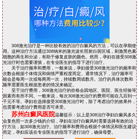
308激光治疗是一种比较有效的治疗白癜风的方法，可以在孕期使
用。这种治疗方法通过308纳米的激光波长照射白斑区域，刺激黑色素
细胞的再生和分泌，有助于修复皮肤的颜色。然而，孕妇在接受308激
光治疗时也需要谨慎，在专业医生的指导下进行治疗。
关于治疗频率和费用，一般来说，孕妇接受308激光治疗的频率和
次数会根据个体情况和病情严重程度而定。通常情况下，治疗频率可
能会是每周一次或每两周一次，持续数周或数月。治疗的具体次数和
频率需要医生根据患者的情况来确定。
至于治疗费用，308激光治疗的价格会因地区、医院、医生经验等
因素而有所不同。一般来说，每次308激光治疗的费用可能在几百到一
千元不等。孕妇在选择接受308激光治疗时，除了考虑治疗的效果外，
也需要考虑治疗费用是否可承受。
苏州白癜风医院
温馨提示：以上是308治疗孕妇白癜风多久
会复色照一次多少钱的介绍，孕妇在治疗白癜风时需要选择有效的治
疗方法，如308激光治疗。治疗频率和费用会根据个体情况和医生建议
而定，孕妇应该在专业医生的指导下进行治疗，确保母婴。