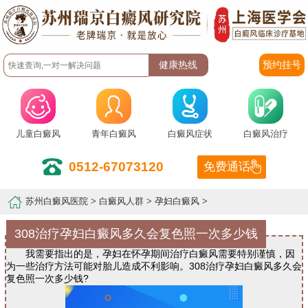
预约挂号
儿童白癜风
青年白癜风
白癜风症状
白癜风治疗
0512-67073120
免费通话
苏州白癜风医院
>
白癜风人群
>
孕妇白癜风
>
308治疗孕妇白癜风多久会复色照一次多少钱
我需要指出的是，孕妇在怀孕期间治疗白癜风需要特别谨慎，因
为一些治疗方法可能对胎儿造成不利影响。308治疗孕妇白癜风多久会
复色照一次多少钱?