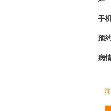
手
预
病
注