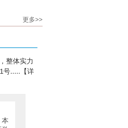
更多>>
，整体实力
....【详
坐诊医
，本
医生简