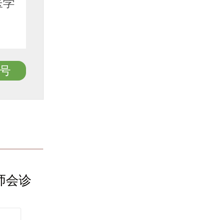
医学
师 迟
副...
号
了解详
师会诊