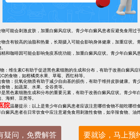
：
可能会刺激皮肤，加重白癜风症状。青少年白癜风患者应避免食用过于
含有较高的油脂和热量，长期摄入可能会影响身体健康，加重症状。青
物。
和咖啡因可能会影响免疫系统功能，加重白癜风症状。青少年白癜风患
：
：维生素C有助于促进黑色素细胞的生成和分布，有助于改善白癜风症
素C的食物，如柑橘类水果、草莓、西红柿等。
物：抗氧化物质有助于减少自由基的损伤，有助于维持皮肤健康。青少
的食物，如蔬菜、水果、全谷类等。
黑色素细胞生成和分布的重要元素，有助于改善白癜风症状。青少年白
肉、海鲜、豆类等。
医院
温馨提示：以上是青少年白癜风患者应该注意哪些食物不能吃哪些
年白癜风患者在日常饮食中应注意避免食用刺激性食物，如辛辣食物、油
有疑问，免费解答
要就诊，马上预