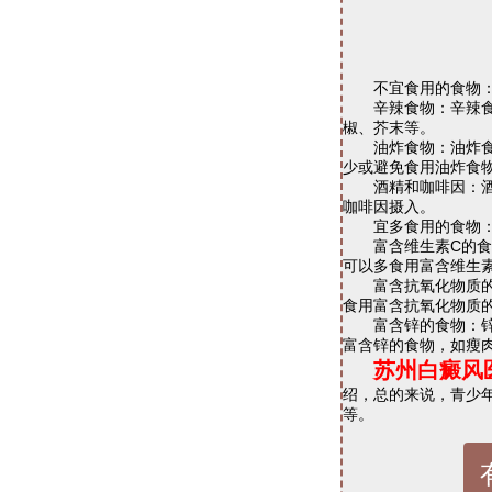
不宜食用的食物
辛辣食物：辛辣食物
椒、芥末等。
油炸食物：油炸食物
少或避免食用油炸食
酒精和咖啡因：酒精
咖啡因摄入。
宜多食用的食物
富含维生素C的食物
可以多食用富含维生
富含抗氧化物质的食
食用富含抗氧化物质
富含锌的食物：锌是
富含锌的食物，如瘦
苏州白癜风
绍，总的来说，青少
等。