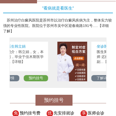
“看病就是看医生“
苏州治疗白癜风医院是苏州市以治疗白癜风疾病为主，整体实力较
强的专业性医院。医院位于苏州市吴中区迎春南路191号.....【详细
了解】
坐诊医生迟丽娟
，女，本
医生简介：
迟丽娟 副主任医
木斯医学
师 迟丽娟，女，副主任医师
副...【详细】
预约挂号
了解详情
预约挂号
预约挂号
免
预约挂号费
优
先安排就诊
享
医师会诊