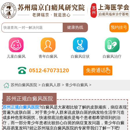
预约挂号
儿童白癜风
青年白癜风
白癜风症状
白癜风治疗
0512-67073120
免费通话
苏州白癜风医院
>
白癜风人群
>
青少年白癜风
>
苏州正规白癜风医院
苏州正规白癜风医院
?白癜风是大家都比较了解的皮肤顽疾，病症表现
普遍为皮肤白斑，对于青少年人群来说皮肤白斑的病发给生活学习造
成多种危害和困扰，快速彻底治愈顽疾是每个患者都希望得到的治
疗，而一部分青少年患者比较担心白斑的病症复发问题，青少年白癜
风容易复发吗?就让苏州瑞京白癜风医院的专家带我们了解一下吧!