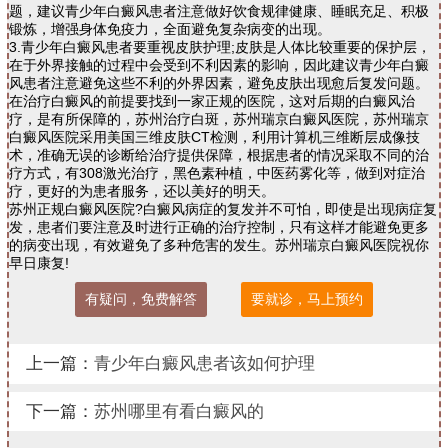
题，建议青少年白癜风患者注意做好饮食规律健康、睡眠充足、积极
锻炼，增强身体免疫力，全面避免复杂病变的出现。
3.青少年白癜风患者要重视皮肤护理;皮肤是人体比较重要的保护层，
在于外界接触的过程中会受到不利因素的影响，因此建议青少年白癜
风患者注意避免这些不利的外界因素，避免皮肤出现愈后复发问题。
在治疗白癜风的前提要找到一家正规的医院，这对后期的白癜风治
疗，是有所保障的，苏州治疗白斑，苏州瑞京白癜风医院，苏州瑞京
白癜风医院采用美国三维皮肤CT检测，利用计算机三维断层成像技
术，准确无误的诊断给治疗提供保障，根据患者的情况采取不同的治
疗方式，有308激光治疗，黑色素种植，中医药雾化等，做到对症治
疗，更好的为患者服务，还以美好的明天。
苏州正规白癜风医院?白癜风病症的复发并不可怕，即使是出现病症复
发，患者们要注意及时进行正确的治疗控制，只有这样才能避免更多
的病变出现，有效避免了多种危害的发生。苏州瑞京白癜风医院祝你
早日康复!
有疑问，免费解答
要就诊，马上预约
上一篇：
青少年白癜风患者该如何护理
下一篇：
苏州哪里有看白癜风的