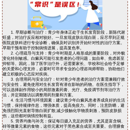
1. 早期诊断与治疗：青少年身体正处于生长发育阶段，新陈代谢
旺盛，对治疗反应相对较好。一旦发现皮肤出现白斑，应尽早到正规
医院皮肤科进行专业诊断，确保及时识别并开始针对性的治疗方案。
早期干预有助于控制病情进展，提高复色率。
2. 心理疏导与支持：青少年时期是人格形成的重要阶段，对外貌
变化特别敏感。白癜风可能引发患者的心理问题，如自卑、焦虑甚至
抑郁等。因此，除了医学治疗外，还需要家长、学校和社会给予足够
的关爱和心理支持，必要时可寻求专业的心理咨询师帮助，协助他们
建立积极的心态应对疾病。
3. 合理用药与安全治疗：针对青少年患者的治疗方案需兼顾疗效
与安全性，避免使用对生长发育有潜在影响的药物。在医生指导下，
可以选择副作用较小的局部激素药膏、光疗、免疫调节剂等治疗方
法，并定期随访以调整用药剂量和方案。
4. 生活习惯与环境因素：建议青少年白癜风患者养成良好的生活
习惯，保持规律作息，增强体质，提高免疫力。同时，注意防晒，避
免强烈阳光直射导致白斑扩散;减少接触化学物质刺激，预防皮肤损
伤，这些都对病情控制有益。
5. 营养均衡与补充：保证每日摄入充足的营养，尤其是富含铜、
锌等微量元素的食物，这些元素对于黑色素合成至关重要。合理膳食