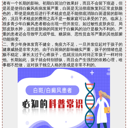
者有一个长期的影响。初期白斑治疗效果好，而且不会留下痕迹，但
是若是使得白癜风疾病发展严重，白斑是无法彻底恢复到正常皮肤颜
色的，即使是病愈后进行手术植皮也是不能彻底消除白斑遗留的影响
的，况且手术植皮的费用之高不是一般家庭可以承受的了的。临床上
很多青少年白癜风患者都会出现一些并发症。如过敏性皮肤炎症、局
部皮肤水肿，这些皮肤病的同发对于白癜风的治疗是极为不利的。严
重的患者还会导致甲亢或甲低、糖尿病、恶性贫血等严重的其他脏腑
功能病变。
二、青少年身体发育不健全，免疫力不足，一旦并发症起对于孩子的
健康威胁是非常大的。由于白斑病的影响确实严重，孩子的情绪也是
极不稳定，家长太过于心疼孩子，也就没法向对待正常孩子一样对待
他。长期如此，孩子就会特别骄纵，而且会产生强烈的依赖心理，啥
事都不想做，这对孩子独立人格的形成是非常不利的。