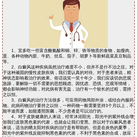
1、宜多吃一些富含酪氨酸和铜、锌、铁等物质的食物，如瘦肉、
蛋、各种动物内脏、牛奶、丝瓜、茄子、胡萝卜等新鲜蔬菜及豆制品
等。
2、白癜风这种疾病虽然治疗难度不小，但并不是什不治之症。对
于这种顽固的慢性皮肤疾病，我们需认真的对待。对于患者来说，精
神状态影响着治疗的效果。俗话说笑一笑十年少，我们应该切勿悲观
急躁，要解除一切不需要的思想顾虑。因忧虑、恐惧、悲观等情绪，
都会影响神经功能，对此病有害无益，治疗有一个较长的过程，需持
之以恒。
3、白癜风的治疗方法很多，可应用药物局部外涂，或结合内服药
物。此病药物治疗要持之以恒，一种药物一般需要坚持3个月以上，不
能半途而废，如能遵照医嘱，不少患者是可以治疗的。
4、对于皮肤健康的人来说，经常沐浴阳光，阳光中的紫外线会增
加我们皮肤黑色素的代谢，也就会让我们变黑。所以对于白癜风患者
来说，适当的晒太阳对疾病的治疗是有帮助的。但是在炎热的夏季，
阳光中的紫外线反能抑制黑色素的代谢，不利于黑色素的合成，故应