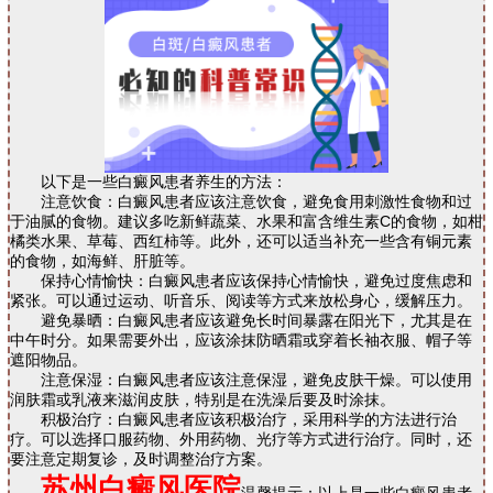
以下是一些白癜风患者养生的方法：
注意饮食：白癜风患者应该注意饮食，避免食用刺激性食物和过
于油腻的食物。建议多吃新鲜蔬菜、水果和富含维生素C的食物，如柑
橘类水果、草莓、西红柿等。此外，还可以适当补充一些含有铜元素
的食物，如海鲜、肝脏等。
保持心情愉快：白癜风患者应该保持心情愉快，避免过度焦虑和
紧张。可以通过运动、听音乐、阅读等方式来放松身心，缓解压力。
避免暴晒：白癜风患者应该避免长时间暴露在阳光下，尤其是在
中午时分。如果需要外出，应该涂抹防晒霜或穿着长袖衣服、帽子等
遮阳物品。
注意保湿：白癜风患者应该注意保湿，避免皮肤干燥。可以使用
润肤霜或乳液来滋润皮肤，特别是在洗澡后要及时涂抹。
积极治疗：白癜风患者应该积极治疗，采用科学的方法进行治
疗。可以选择口服药物、外用药物、光疗等方式进行治疗。同时，还
要注意定期复诊，及时调整治疗方案。
苏州白癜风医院
温馨提示：以上是一些白癜风患者