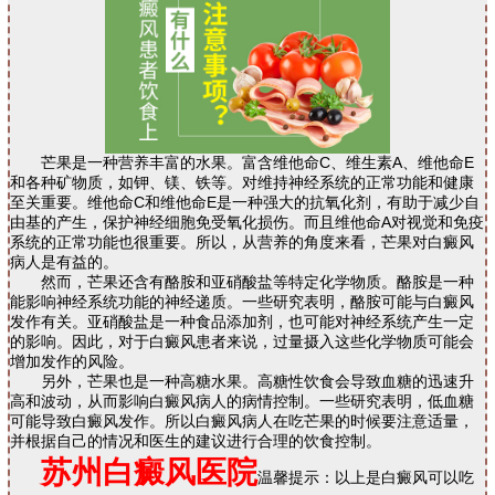
芒果是一种营养丰富的水果。富含维他命C、维生素A、维他命E
和各种矿物质，如钾、镁、铁等。对维持神经系统的正常功能和健康
至关重要。维他命C和维他命E是一种强大的抗氧化剂，有助于减少自
由基的产生，保护神经细胞免受氧化损伤。而且维他命A对视觉和免疫
系统的正常功能也很重要。所以，从营养的角度来看，芒果对白癜风
病人是有益的。
然而，芒果还含有酪胺和亚硝酸盐等特定化学物质。酪胺是一种
能影响神经系统功能的神经递质。一些研究表明，酪胺可能与白癜风
发作有关。亚硝酸盐是一种食品添加剂，也可能对神经系统产生一定
的影响。因此，对于白癜风患者来说，过量摄入这些化学物质可能会
增加发作的风险。
另外，芒果也是一种高糖水果。高糖性饮食会导致血糖的迅速升
高和波动，从而影响白癜风病人的病情控制。一些研究表明，低血糖
可能导致白癜风发作。所以白癜风病人在吃芒果的时候要注意适量，
并根据自己的情况和医生的建议进行合理的饮食控制。
苏州白癜风医院
温馨提示：以上是白癜风可以吃