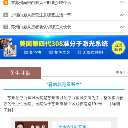
>>
3
在苏州面部白癜风平时要少吃什么
>>
4
护理白癜风应该注意哪些生活一节
>>
5
苏州白癜风患者要认识哪三大饮食
医生团队
更多>>
“看病就是看医生“
苏州治疗白癜风医院是苏州市以治疗白癜风疾病为主，整体实力较
强的专业性医院。医院位于苏州市吴中区迎春南路191号.....【详细
了解】
坐诊医生韩立娟