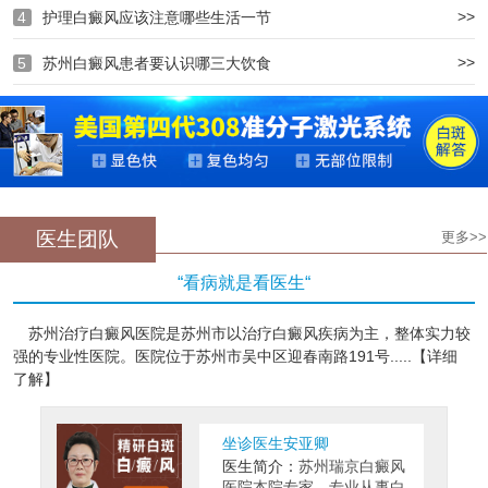
>>
4
护理白癜风应该注意哪些生活一节
>>
5
苏州白癜风患者要认识哪三大饮食
医生团队
更多>>
“看病就是看医生“
苏州治疗白癜风医院是苏州市以治疗白癜风疾病为主，整体实力较
强的专业性医院。医院位于苏州市吴中区迎春南路191号.....【详细
了解】
坐诊医生安亚卿
医
医生简介：
苏州瑞京白癜风
师
医院本院专家，专业从事白