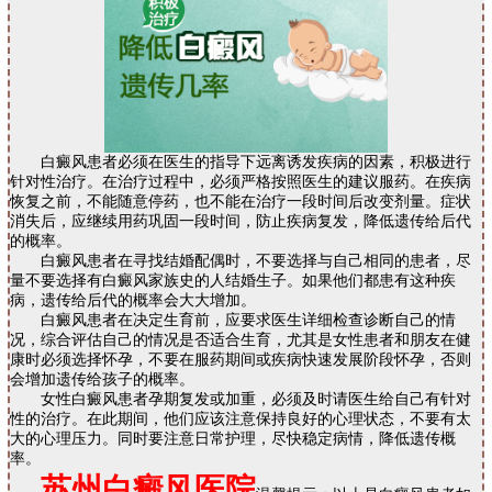
白癜风患者必须在医生的指导下远离诱发疾病的因素，积极进行
针对性治疗。在治疗过程中，必须严格按照医生的建议服药。在疾病
恢复之前，不能随意停药，也不能在治疗一段时间后改变剂量。症状
消失后，应继续用药巩固一段时间，防止疾病复发，降低遗传给后代
的概率。
白癜风患者在寻找结婚配偶时，不要选择与自己相同的患者，尽
量不要选择有白癜风家族史的人结婚生子。如果他们都患有这种疾
病，遗传给后代的概率会大大增加。
白癜风患者在决定生育前，应要求医生详细检查诊断自己的情
况，综合评估自己的情况是否适合生育，尤其是女性患者和朋友在健
康时必须选择怀孕，不要在服药期间或疾病快速发展阶段怀孕，否则
会增加遗传给孩子的概率。
女性白癜风患者孕期复发或加重，必须及时请医生给自己有针对
性的治疗。在此期间，他们应该注意保持良好的心理状态，不要有太
大的心理压力。同时要注意日常护理，尽快稳定病情，降低遗传概
率。
苏州白癜风医院