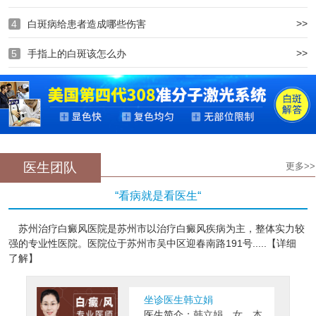
>>
4
白斑病给患者造成哪些伤害
>>
5
手指上的白斑该怎么办
医生团队
更多>>
“看病就是看医生“
苏州治疗白癜风医院是苏州市以治疗白癜风疾病为主，整体实力较
强的专业性医院。医院位于苏州市吴中区迎春南路191号.....【详细
了解】
坐诊医生韩立娟
医生简介：
韩立娟，女，本