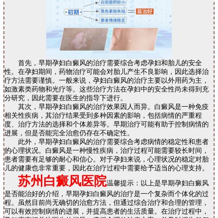
首先，早期孕妇白癜风的治疗需要综合考虑孕妇和胎儿的安全
性。在孕妇期间，药物治疗可能会对胎儿产生不良影响，因此选择治
疗方法需要谨慎。一般来说，孕妇白癜风的治疗主要以外用药为主，
如激素类药物和光疗等。这些治疗方法在孕妇中的安全性尚未得到充
分研究，因此需要在医生的指导下进行。
其次，早期孕妇白癜风的治疗效果因人而异。白癜风是一种免疫
相关性疾病，其治疗结果受到多种因素的影响，包括病情的严重程
度、治疗方法的选择和个体差异等。早期治疗可能有助于控制病情的
进展，但是否能完全治愈仍存在不确定性。
此外，早期孕妇白癜风的治疗需要综合考虑病情的稳定性和患者
的心理状况。白癜风是一种慢性疾病，治疗过程可能需要较长时间，
患者需要有足够的耐心和信心。对于孕妇来说，心理状况的稳定对胎
儿的健康也非常重要，因此在治疗过程中需要给予适当的心理支持。
苏州白癜风医院
温馨提示：以上是早期孕妇白癜风
是否能治好的介绍，早期孕妇白癜风的治疗是一个复杂而个体化的过
程。虽然目前尚无确切的治愈方法，但通过综合治疗和合理的管理，
可以有效控制病情的进展，并提高患者的生活质量。在治疗过程中，