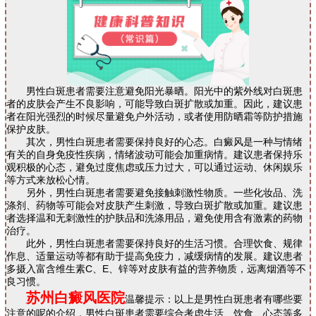
男性白斑患者需要注意避免阳光暴晒。阳光中的紫外线对白斑患
者的皮肤会产生不良影响，可能导致白斑扩散或加重。因此，建议患
者在阳光强烈的时候尽量避免户外活动，或者使用防晒霜等防护措施
保护皮肤。
其次，男性白斑患者需要保持良好的心态。白癜风是一种与情绪
有关的自身免疫性疾病，情绪波动可能会加重病情。建议患者保持乐
观积极的心态，避免过度焦虑或压力过大，可以通过运动、休闲娱乐
等方式来放松心情。
另外，男性白斑患者需要避免接触刺激性物质。一些化妆品、洗
涤剂、药物等可能会对皮肤产生刺激，导致白斑扩散或加重。建议患
者选择温和无刺激性的护肤品和洗涤用品，避免使用含有激素的药物
治疗。
此外，男性白斑患者需要保持良好的生活习惯。合理饮食、规律
作息、适量运动等都有助于提高免疫力，减缓病情的发展。建议患者
多摄入富含维生素C、E、锌等对皮肤有益的营养物质，远离烟酒等不
良习惯。
苏州白癜风医院
温馨提示：以上是男性白斑患者有哪些要
注意的呢的介绍，男性白斑患者需要综合考虑生活、饮食、心态等多