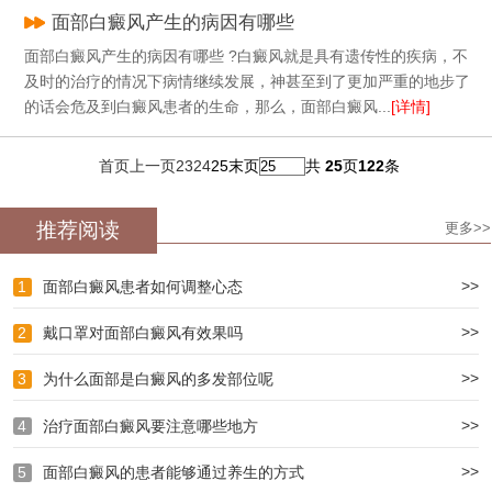
面部白癜风产生的病因有哪些
面部白癜风产生的病因有哪些 ?白癜风就是具有遗传性的疾病，不
及时的治疗的情况下病情继续发展，神甚至到了更加严重的地步了
的话会危及到白癜风患者的生命，那么，面部白癜风...
[详情]
首页
上一页
23
24
25
末页
共
25
页
122
条
推荐阅读
更多>>
>>
1
面部白癜风患者如何调整心态
>>
2
戴口罩对面部白癜风有效果吗
>>
3
为什么面部是白癜风的多发部位呢
>>
4
治疗面部白癜风要注意哪些地方
>>
5
面部白癜风的患者能够通过养生的方式