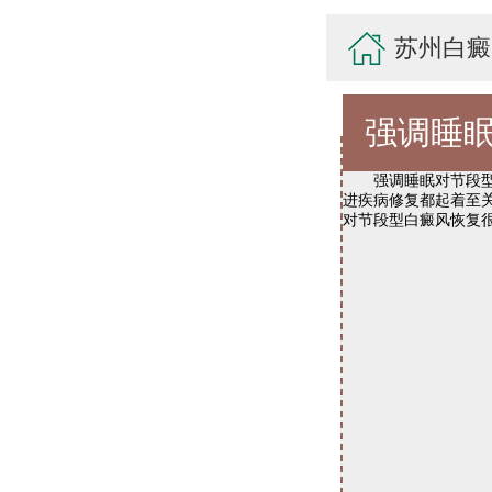
苏州白癜
强调睡
强调睡眠对节段型白
进疾病修复都起着至
对节段型白癜风恢复