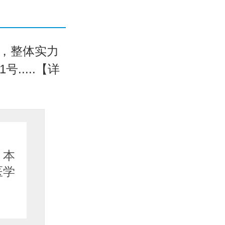
，整体实力
....【详
坐诊医
本
医生简
学
师 迟丽
副...【