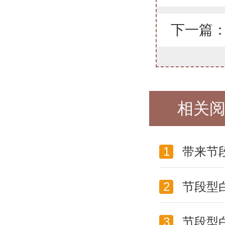
下一篇
相关
1
带来节
2
节段型
3
节段型