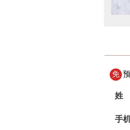
了解详情
预约挂号
免
姓
手