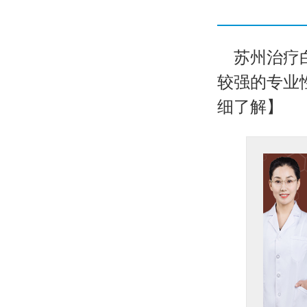
苏州治疗
较强的专业性
细了解】
坐诊医生刘红伟
医生简介：
刘红伟，女，毕
业于河南医科大学，从事皮
肤科...【详细】