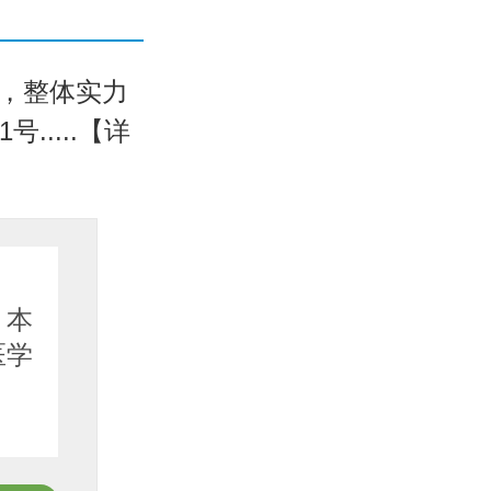
，整体实力
....【详
坐诊医
，本
医生简
医学
师 迟
副...