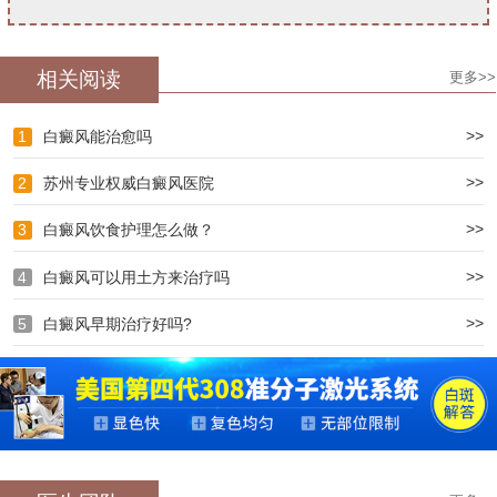
相关阅读
更多>>
>>
1
白癜风能治愈吗
>>
2
苏州专业权威白癜风医院
>>
3
白癜风饮食护理怎么做？
>>
4
白癜风可以用土方来治疗吗
>>
5
白癜风早期治疗好吗?