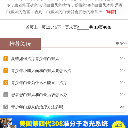
多，患者能正确的认识白癜风的病情，积极的治疗白癜风才能远离
白癜风的危害，否则，白癜风的白斑就会扩散的非常严...
[详情]
首页
上一页
1
2
3
4
5
下一页
末页
共
10
页
46
条
推荐阅读
更多>>
>>
1
夏季如何治疗青少年白癜风
>>
2
青少年小腿大面积白癜风要怎么治
>>
3
青少年白斑为什么不能盲目治疗
>>
4
患者患白癜风和白斑后该怎么办
>>
5
青少年白癜风的治疗方法多吗