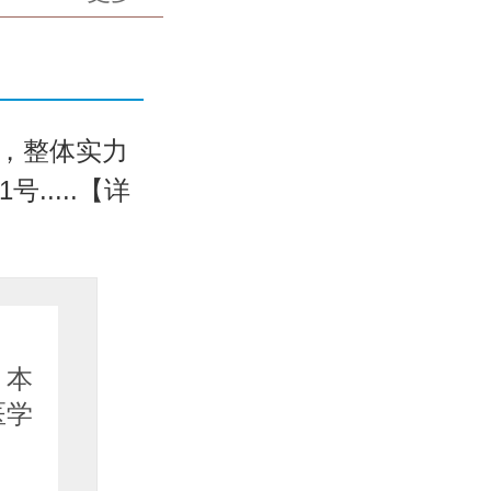
，整体实力
....【详
坐诊医
，本
医生简
医学
师 迟
副...