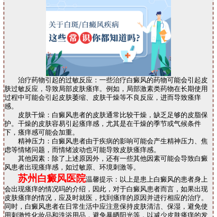
治疗药物引起的过敏反应：一些治疗白癜风的药物可能会引起皮
肤过敏反应，导致局部皮肤瘙痒。例如，局部激素类药物在长期使用
过程中可能会引起皮肤萎缩、皮肤干燥等不良反应，进而导致瘙痒
感。
皮肤干燥：白癜风患者的皮肤通常比较干燥，缺乏足够的皮脂保
护。干燥的皮肤容易引起瘙痒感，尤其是在干燥的季节或气候条件
下，瘙痒感可能会加重。
精神压力：白癜风患者由于疾病的影响可能会产生精神压力、焦
虑等情绪问题，而情绪波动也可能导致皮肤瘙痒感。
其他因素：除了上述原因外，还有一些其他因素可能会导致白癜
风患者出现瘙痒感，如过敏原、环境刺激等。
苏州白癜风医院
温馨提示：以上是患上白癜风的患者身上
会出现瘙痒的情况吗的介绍，因此，对于白癜风患者而言，如果出现
皮肤瘙痒的情况，应及时就医，找到瘙痒的原因并进行相应的治疗。
同时，白癜风患者在日常生活中应注意保持皮肤清洁、保湿，避免使
用刺激性化妆品和洗浴用品，避免暴晒阳光等，以减少皮肤瘙痒的发