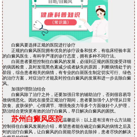
白癜风要选择正规的医院进行诊疗
正规的白癜风医院拥有优良的诊疗设备和技术，有临床经验丰富
的白癜风医生，有科学严谨的诊疗态度，拥有多种不同疗法。
白斑患者要想控制住白癜风的发展，必须到正规的医院接受详细
的病因检查，及时发现黑色素减少或者缺失的原因，判断病情处于的
阶段，综合患者相关的病情，有专业的白斑医生制定切实可行、绿色
的治疗方案，对症治疗才能及时控住白癜风的发展和进一步去除白癜
风。
加强护理防治结合
白癜风除了治疗之外，还要加强日常的辅助治疗，否则很容易导
致病情恶化。因此在接受正规治疗期间，患者要加强个人护理从日常
饮食、皮肤保护、心情调节、增强免疫力等多个方面做好个人护理，
防治结合更快更有效的治疗白癜风，早日解决白癜风的困扰。
苏州白癜风医院
温馨提示：以上是有没有什么方法能
控制得住白癜风发展的介绍，希望患者能在确定白癜风的病情之后及
时的治疗白癜风，让白癜风的白斑能尽快的去除掉，患者尽快的解决