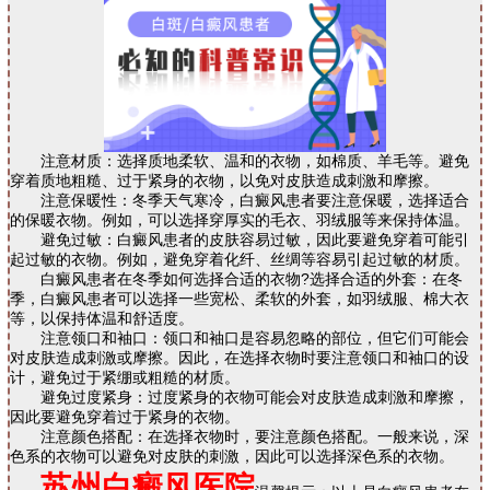
注意材质：选择质地柔软、温和的衣物，如棉质、羊毛等。避免
穿着质地粗糙、过于紧身的衣物，以免对皮肤造成刺激和摩擦。
注意保暖性：冬季天气寒冷，白癜风患者要注意保暖，选择适合
的保暖衣物。例如，可以选择穿厚实的毛衣、羽绒服等来保持体温。
避免过敏：白癜风患者的皮肤容易过敏，因此要避免穿着可能引
起过敏的衣物。例如，避免穿着化纤、丝绸等容易引起过敏的材质。
白癜风患者在冬季如何选择合适的衣物?选择合适的外套：在冬
季，白癜风患者可以选择一些宽松、柔软的外套，如羽绒服、棉大衣
等，以保持体温和舒适度。
注意领口和袖口：领口和袖口是容易忽略的部位，但它们可能会
对皮肤造成刺激或摩擦。因此，在选择衣物时要注意领口和袖口的设
计，避免过于紧绷或粗糙的材质。
避免过度紧身：过度紧身的衣物可能会对皮肤造成刺激和摩擦，
因此要避免穿着过于紧身的衣物。
注意颜色搭配：在选择衣物时，要注意颜色搭配。一般来说，深
色系的衣物可以避免对皮肤的刺激，因此可以选择深色系的衣物。
苏州白癜风医院