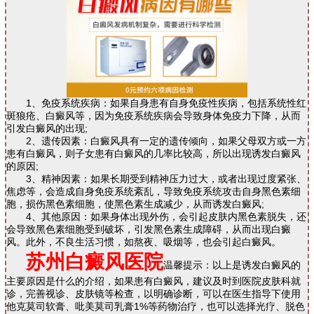
1、免疫系统疾病：如果自身患有自身免疫性疾病，包括系统性红
斑狼疮、白癜风等，因为免疫系统疾病会导致身体免疫力下降，从而
引发白癜风的出现;
2、遗传因素：白癜风具有一定的遗传倾向，如果父母双方或一方
患有白癜风，则子女患有白癜风的几率比较高，所以出现诱发白癜风
的原因;
3、精神因素：如果长期受到精神压力过大，或者出现过度紧张、
焦虑等，会造成自身免疫系统紊乱，导致免疫系统攻击自身黑色素细
胞，损伤黑色素细胞，使黑色素生成减少，从而诱发白癜风;
4、其他原因：如果身体出现外伤，会引起皮肤内黑色素脱失，还
会导致黑色素细胞受到破坏，引发黑色素生成障碍，从而出现白癜
风。此外，不良生活习惯，如熬夜、吸烟等，也会引起白癜风。
苏州白癜风医院
温馨提示：以上是诱发白癜风的
主要原因是什么的介绍，如果患有白癜风，建议及时到医院皮肤科就
诊，完善视诊、皮肤镜等检查，以明确诊断，可以在医生指导下使用
他克莫司软膏、吡美莫司乳膏1%等药物治疗，也可以选择光疗、脱色